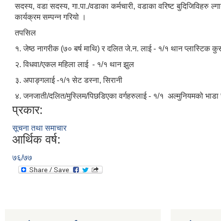
सदस्य, वडा सदस्य, गा.पा./वडाका कर्मचारी, वडाका वरिष्ट बुदिजिविहरु ल
कार्यक्रम सम्पन्न गरियो ।
तपसिल
१. जेष्ठ नागरीक (७० बर्ष माथि) र दलित जे.न. लाई - १/१ थान प्लास्टिक कुर्
२. विधवा/एकल महिला लाई ‍ - १/१ थान झुल
३. अपाङ्गलाई -१/१ सेट डस्ना, सिरानी
४. जनजाती/दलित/मुस्लिम/पिछडिएका वर्गहरुलाई - १/१ अल्मुनियमको भाडा 
प्रकार:
सूचना तथा समाचार
आर्थिक वर्ष:
७६/७७