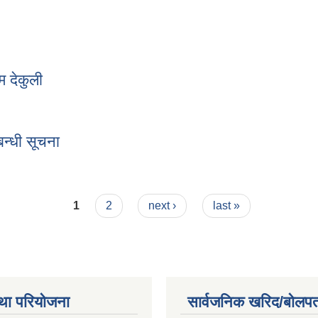
ची
म देकुली
्चिम देकुली
बन्धी सूचना
्बन्धी सूचना
1
2
next ›
last »
था परियोजना
सार्वजनिक खरिद/बोलपत