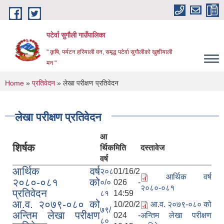
Skip to main content
पटेर्वा सुगौली गाउँपालिका
" कृषि, पर्यटन हरियाली वन, समृद्ध पटेर्वा सुगौलीको खुशीयाली
मन "
You are here
Home
»
प्रतिवेदन
» लेखा परीक्षण प्रतिवेदन
लेखा परीक्षण प्रतिवेदन
आ
शिर्षक
र्थिक
मिति
दस्तावेज
वर्ष
आर्थिक वर्ष
२०८
01/16/2
आर्थिक वर्ष
२०८०-०८१ को
०/०
026 -
२०८०-०८१
प्रतिवेदन
८१
14:59
आ.व. २०७९-०८० को
10/20/2
आ.व. २०७९-०८० को
७९/
अन्तिम लेखा परीक्षण
024 -
अन्तिम लेखा परीक्षण
८०