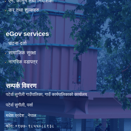
एन, कानुन तथा निर्देशिका
कर तथा शुल्कहरु
eGov services
घटना दर्ता
सामाजिक सुरक्षा
नागरिक वडापत्र
सम्पर्क विवरण
पटेर्वा सुगौली गाउँपालिका, गाउँ कार्यपालिकाको कार्यालय
पटेर्वा सुगौली, पर्सा
मधेश प्रदेश , नेपाल
फोन: +९७७- ९८५५०८८९३८