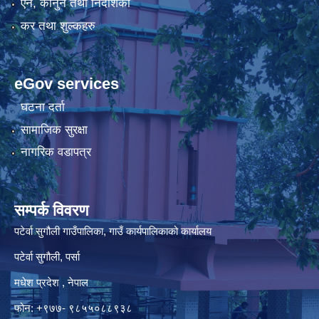
एन, कानुन तथा निर्देशिका
कर तथा शुल्कहरु
eGov services
घटना दर्ता
सामाजिक सुरक्षा
नागरिक वडापत्र
सम्पर्क विवरण
पटेर्वा सुगौली गाउँपालिका, गाउँ कार्यपालिकाको कार्यालय
पटेर्वा सुगौली, पर्सा
मधेश प्रदेश , नेपाल
फोन: +९७७- ९८५५०८८९३८